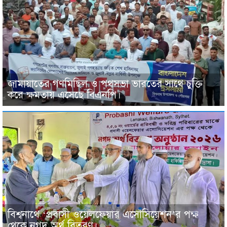
জামায়াতের গণমিছিল ও পথসভা ভারতের সাথে চুক্তি
করে ক্ষমতায় এসেছে বিএনপি।
বিশ্বনাথে ‘প্রবাসী ওয়েলফেয়ার এসোসিয়েশন’র পক্ষ
থেকে নগদ অর্থ বিতরণ।