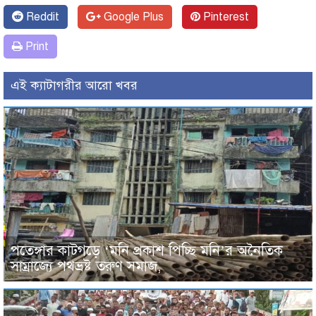
Reddit
Google Plus
Pinterest
Print
এই ক্যাটাগরীর আরো খবর
পতেঙ্গার কাটগড়ে ‘মনি প্রকাশ পিচ্ছি মনি’র অনৈতিক
সাম্রাজ্যে পথভ্রষ্ট তরুণ সমাজ,