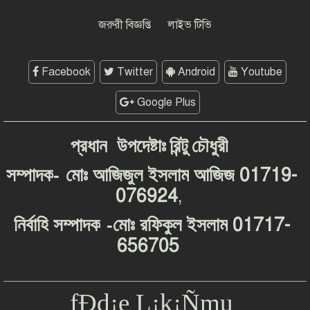
গণমাধ্যমের জন্য ‘অশনি সংকেত’
দেশব্যাপী আন্দোলনের হুঁশিয়ারি
জরুরী বিজ্ঞপ্তি
লাইভ টিভি
Facebook
Twitter
Android
Youtube
Google Plus
প্রধান
উপদেষ্টাঃ
রিন্টু
চৌধুরী
-
01719-
সম্পাদক
মোঃ
আজিজুল
ইসলাম
আজিজ
076924
,
-
01717-
নির্বাহি
সম্পাদক
মোঃ
রফিকুল
ইসলাম
656705
fÐd¡e L¡k¡Ñmu