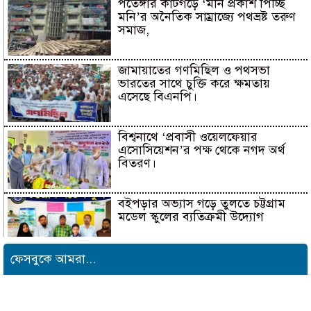
পতেঙ্গার কাটগড়ে ‘মনি প্রকাশ পিচ্ছি
মনি’র অনৈতিক সাম্রাজ্যে পথভ্রষ্ট তরুণ
সমাজ,
জামায়াতের গণমিছিল ও পথসভা
ভারতের সাথে চুক্তি করে ক্ষমতায়
এসেছে বিএনপি।
বিশ্বনাথে ‘প্রবাসী ওয়েলফেয়ার
এসোসিয়েশন’র পক্ষ থেকে নগদ অর্থ
বিতরণ।
বইপড়ার অভ্যাস গড়ে তুলতে চট্টগ্রাম
মডেল স্কুলের ব্যতিক্রমী উদ্যোগ
ফেসবুকে আমরা...
সাংবাদিক সুরক্ষা ও কল্যাণ
ফাউন্ডেশনের উদ্যোগে রাউজানে
বৃক্ষরোপণ কর্মসূচি