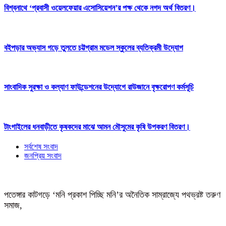
বিশ্বনাথে ‘প্রবাসী ওয়েলফেয়ার এসোসিয়েশন’র পক্ষ থেকে নগদ অর্থ বিতরণ।
বইপড়ার অভ্যাস গড়ে তুলতে চট্টগ্রাম মডেল স্কুলের ব্যতিক্রমী উদ্যোগ
সাংবাদিক সুরক্ষা ও কল্যাণ ফাউন্ডেশনের উদ্যোগে রাউজানে বৃক্ষরোপণ কর্মসূচি
টাংগাইলের ধনবাড়ীতে কৃষকদের মাঝে আমন মৌসুমের কৃষি উপকরণ বিতরণ।
সর্বশেষ সংবাদ
জনপ্রিয় সংবাদ
পতেঙ্গার কাটগড়ে ‘মনি প্রকাশ পিচ্ছি মনি’র অনৈতিক সাম্রাজ্যে পথভ্রষ্ট তরুণ
সমাজ,