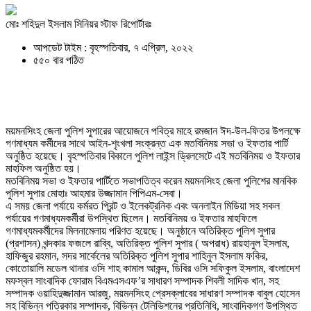
মোঃ শহিদুল ইসলাম সিনিয়র স্টাফ রিপোর্টারঃ
আপডেট টাইম : বৃহস্পতিবার, ৭ এপ্রিল, ২০২২
৫৫০ বার পঠিত
ময়মনসিংহ জেলা পুলিশ সুপারের আয়োজনে পবিত্র মাহে রমজান ঈদ-উল-ফিতর উপলক্ষে
গণমাধ্যম কর্মীদের সাথে আইন-শৃংখলা সংক্রন্ত এক মতবিনিময় সভা ও ইফতার পার্টি
অনুষ্ঠিত হয়েছে। বৃহস্পতিবার বিকালে পুলিশ লাইন্স ড্রিলসেটে এই মতবিনিময় ও ইফতার
মাহফিল অনুষ্ঠিত হয়।
মতবিনিময় সভা ও ইফতার পার্টিতে সভাপতিত্ব করেন ময়মনসিংহ জেলা পুলিশের মানবিক
পুলিশ সুপার মোহাঃ আহমার উজ্জামান পিপিএম-সেবা।
এ সময় জেলা পর্যায়ে কর্মরত প্রিন্ট ও ইলেকট্রনিক এবং অনলাইন মিডিয়া সহ সকল
পর্যায়ের গণমাধ্যমকর্মীরা উপস্থিত ছিলেন। মতবিনিময় ও ইফতার মাহফিলে
গণমাধ্যমকর্মীদের মিলনামেলায় পরিণত হয়েছে। অনুষ্ঠানে অতিরিক্ত পুলিশ সুপার
(প্রশাসন) খন্দকার ফজলে রাব্বি, অতিরিক্ত পুলিশ সুপার ( অপরাধ) রায়হানুল ইসলাম,
হাফিজুর রহমান, সদর সার্কেলের অতিরিক্ত পুলিশ সুপার শাহিনুল ইসলাম ফকির,
কোতোয়ালি মডেল থানার ওসি শাহ কামাল আকন্দ, ডিবির ওসি সফিকুল ইসলাম, বাংলাদেশ
মফস্বল সাংবাদিক ফোরাম বিএমএসএফ’র সাধারণ সম্পাদক শিবলী সাদিক খান, সহ
সম্পাদক ওয়াহিদুজ্জামান আরজু, ময়মনসিংহ প্রেসক্লাবের সাধারণ সম্পাদক বাবুল হোসেন
সহ বিভিন্ন পত্রিকার সম্পাদক, বিভিন্ন টেলিভিশনের প্রতিনিধি, সাংবাদিকগণ উপস্থিত