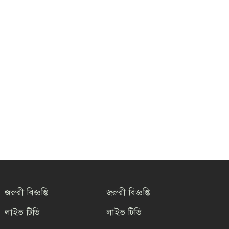
সাংবাদিকতার মর্যাদা রক্ষায়
ঐক্যের প্রত্যয়, জেএসএস চট্টগ্রাম
মহানগর কমিটির নতুন নেতৃত্বের
পরিচিতি
শফিকের মুক্তি ও মামলা
প্রত্যাহারের দাবিতে চট্টগ্রামে
সাংবাদিকদের প্রতিবাদ
গণমাধ্যমের জন্য ‘অশনি
সংকেত’ দেশব্যাপী আন্দোলনের হুঁশিয়ারি
জরুরী বিজ্ঞপ্তি
জরুরী বিজ্ঞপ্তি
লাইভ টিভি
লাইভ টিভি