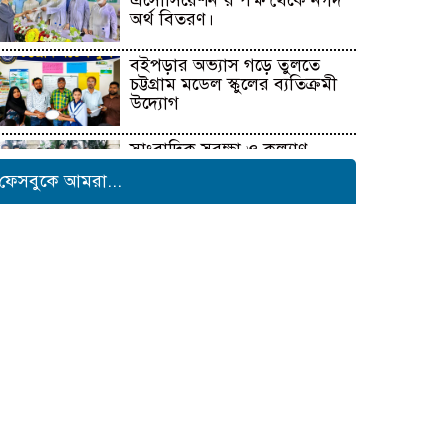
এসোসিয়েশন’র পক্ষ থেকে নগদ
অর্থ বিতরণ।
বইপড়ার অভ্যাস গড়ে তুলতে
চট্টগ্রাম মডেল স্কুলের ব্যতিক্রমী
উদ্যোগ
সাংবাদিক সুরক্ষা ও কল্যাণ
ফাউন্ডেশনের উদ্যোগে রাউজানে
ফেসবুকে আমরা...
বৃক্ষরোপণ কর্মসূচি
টাংগাইলের ধনবাড়ীতে কৃষকদের
মাঝে আমন মৌসুমের কৃষি
উপকরণ বিতরণ।
মাদকের বিরুদ্ধে সমন্বিত জাতীয়
উদ্যোগের ডাক ইনফো বাংলার
কুষ্টিয়ায় শিল্পপতি আলাউদ্দিন
আহমেদের জন্মদিনে ব্যতিক্রমী
আত্মীয় সম্মেলন