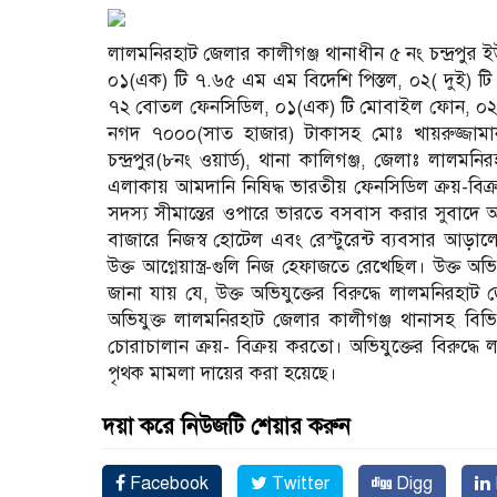
লালমনিরহাট জেলার কালীগঞ্জ থানাধীন ৫ নং চন্দ্রপুর ইউ
০১(এক) টি ৭.৬৫ এম এম বিদেশি পিস্তল, ০২( দুই) টি ও
৭২ বোতল ফেনসিডিল, ০১(এক) টি মোবাইল ফোন, ০২(দুই)
নগদ ৭০০০(সাত হাজার) টাকাসহ মোঃ খায়রুজ্জামা
চন্দ্রপুর(৮নং ওয়ার্ড), থানা কালিগঞ্জ, জেলাঃ লালমনিরহ
এলাকায় আমদানি নিষিদ্ধ ভারতীয় ফেনসিডিল ক্রয়-বিক
সদস্য সীমান্তের ওপারে ভারতে বসবাস করার সুবাদে অত্য
বাজারে নিজস্ব হোটেল এবং রেস্টুরেন্ট ব্যবসার আড়
উক্ত আগ্নেয়াস্ত্র-গুলি নিজ হেফাজতে রেখেছিল। উক্ত
জানা যায় যে, উক্ত অভিযুক্তের বিরুদ্ধে লালমনিরহাট
অভিযুক্ত লালমনিরহাট জেলার কালীগঞ্জ থানাসহ বিভি
চোরাচালান ক্রয়- বিক্রয় করতো। অভিযুক্তের বিরুদ্ধ
পৃথক মামলা দায়ের করা হয়েছে।
দয়া করে নিউজটি শেয়ার করুন
Facebook
Twitter
Digg