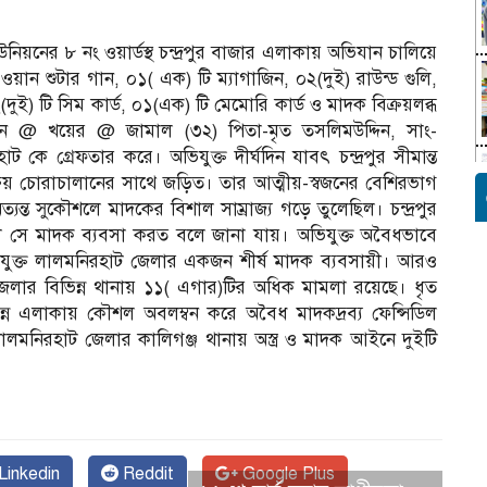
নিয়নের ৮ নং ওয়ার্ডস্থ চন্দ্রপুর বাজার এলাকায় অভিযান চালিয়ে
য়ান শুটার গান, ০১( এক) টি ম্যাগাজিন, ০২(দুই) রাউন্ড গুলি,
 টি সিম কার্ড, ০১(এক) টি মেমোরি কার্ড ও মাদক বিক্রয়লব্ধ
ন @ খয়ের @ জামাল (৩২) পিতা-মৃত তসলিমউদ্দিন, সাং-
াট কে গ্রেফতার করে। অভিযুক্ত দীর্ঘদিন যাবৎ চন্দ্রপুর সীমান্ত
্রয় চোরাচালানের সাথে জড়িত। তার আত্মীয়-স্বজনের বেশিরভাগ
ন্ত সুকৌশলে মাদকের বিশাল সাম্রাজ্য গড়ে তুলেছিল। চন্দ্রপুর
ালে সে মাদক ব্যবসা করত বলে জানা যায়। অভিযুক্ত অবৈধভাবে
 অভিযুক্ত লালমনিরহাট জেলার একজন শীর্ষ মাদক ব্যবসায়ী। আরও
 জেলার বিভিন্ন থানায় ১১( এগার)টির অধিক মামলা রয়েছে। ধৃত
ন্ন এলাকায় কৌশল অবলম্বন করে অবৈধ মাদকদ্রব্য ফেন্সিডিল
ে লালমনিরহাট জেলার কালিগঞ্জ থানায় অস্ত্র ও মাদক আইনে দুইটি
Linkedin
Reddit
Google Plus