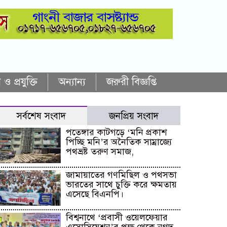
 ও প্রযুক্তি
অন্যান্য
জরুরী বিজ্ঞপ্তি
সর্বশেষ সংবাদ
জনপ্রিয় সংবাদ
পতেঙ্গার কাটগড়ে ‘মনি প্রকাশ
পিচ্ছি মনি’র অনৈতিক সাম্রাজ্যে
পথভ্রষ্ট তরুণ সমাজ,
জামায়াতের গণমিছিল ও পথসভা
ভারতের সাথে চুক্তি করে ক্ষমতায়
এসেছে বিএনপি।
বিশ্বনাথে ‘প্রবাসী ওয়েলফেয়ার