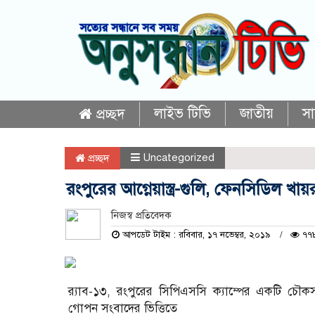
লাইভ টিভি
জাতীয়
স
প্রচ্ছদ
Uncategorized
প্রচ্ছদ
রংপুরের আগ্নেয়াস্ত্র-গুলি, ফেনসিডিল খায়
নিজস্ব প্রতিবেদক
আপডেট টাইম : রবিবার, ১৭ নভেম্বর, ২০১৯
৭৭৮
র‍্যাব-১৩, রংপুরের সিপিএসসি ক্যাম্পের একটি চৌক
গোপন সংবাদের ভিত্তিতে