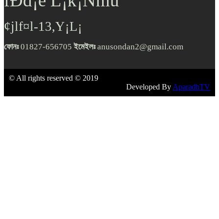
fÐd¡e L¡k¡Ñmu
¢jlf¤l-13,Y¡L¡
ফোনঃ
01827-656705
ইমেইলঃ
anusondan2@gmail.com
© All rights reserved © 2019
Developed By
AparadhTV