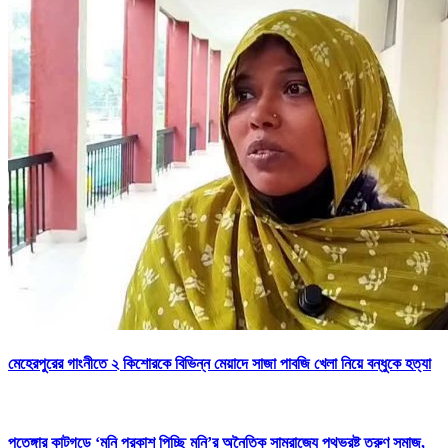
মেহেরপুরের গাংনীতে ২ কিশোরকে বিভিন্ন মেয়াদে সাজা পাবজি খেলা নিয়ে বন্ধুকে হত্যা
পতেঙ্গার কাটগড়ে ‘মনি প্রকাশ পিচ্ছি মনি’র অনৈতিক সাম্রাজ্যে পথভ্রষ্ট তরুণ সমাজ,