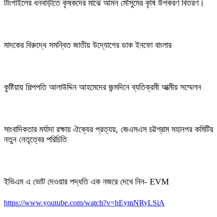
টাংগাইলের ধনবাড়ীতে কৃষকদের মাঝে আমন মৌসুমের কৃষি উপকরণ বিতরণ।
মাদকের বিরুদ্ধে সমন্বিত জাতীয় উদ্যোগের ডাক ইনফো বাংলার
কুষ্টিয়ায় শিল্পপতি আলাউদ্দিন আহমেদের জন্মদিনে ব্যতিক্রমী আত্মীয় সম্মেলন
সাংবাদিকতার মর্যাদা রক্ষায় ঐক্যের প্রত্যয়, জেএসএস চট্টগ্রাম মহানগর কমিটির
নতুন নেতৃত্বের পরিচিতি
ইভিএম এ ভোট দেওয়ার পদ্ধতি এক নজরে দেখে নিন- EVM
https://www.youtube.com/watch?v=hEymNRyLSiA