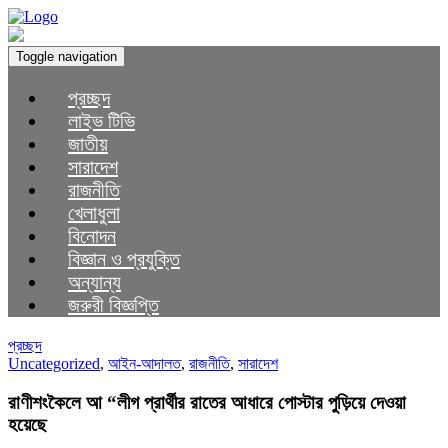
Toggle navigation
প্রচ্ছদ
লাইভ টিভি
জাতীয়
সারাদেশ
রাজনীতি
খেলাধুলা
বিনোদন
বিজ্ঞান ও প্রযুক্তি
অন্যান্য
জরুরী বিজ্ঞপ্তি
প্রচ্ছদ
Uncategorized
,
আইন-আদালত
,
রাজনীতি
,
সারাদেশ
রাণীশংকৈলে আ “লীগ প্রার্থীর রাতের আধারে পোস্টার পুড়িয়ে দেওয়া
হয়েছে