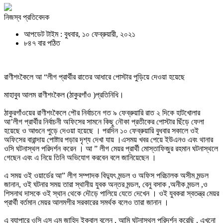
নিজস্ব প্রতিবেদক
আপডেট টাইম : বুধবার, ১০ ফেব্রুয়ারী, ২০২১
৮৪৭ বার পঠিত
রাণীশংকৈলে আ “লীগ প্রার্থীর রাতের আধারে পোস্টার পুড়িয়ে দেওয়া হয়েছে
মাহাবুব আলম রাণীশংকৈল (ঠাকুরগাঁও )প্রতিনিধি।
ঠাকুরগাঁওয়ের রাণীশংকৈলে পৌর নির্বাচনে গত ৯ ফেব্রুয়ারি রাত ২ দিকে হাটখোলার
আ’লীগ প্রার্থীর নির্বাচনী অফিসের সামনে কিছু নৌকা প্রতীকের পোস্টার ছিঁড়ে ফেলা
হয়েছে ও আগুনে পুড়ে দেওয়া হয়েছে । পরদিন ১০ ফেব্রুয়ারি বুধবার সকালে ওই
অফিসের বারান্দায় পোষ্টার পড়ার দৃশ্য দেখা যায় ।এসময় খবর পেয়ে ইউএনও এবং থানার
ওসি ঘটনাস্থল পরিদর্শন করেন । আ ” লীগ মেয়র প্রার্থী মোস্তাফিজুর রহমান ঘটনাস্থলে
গেছেন এবং এ নিয়ে তিনি অভিযোগ করবেন বলে জানিয়েছেন ।
এ সময় ওই ওয়ার্ডের আ” লীগ সম্পাদক বিদ্যুৎ মন্ডল ও অফিস পরিচালক অসীম মন্ডল
জানান, ওই ঘটনার সময় তারা স্থানীয় যুবক অন্তর মন্ডল, বেনু বসাক ,অনীক মন্ডল ,ও
শিসনাথ দাসকে ওই স্থান থেকে দৌড়ে পালিয়ে যেতে দেখেন । ওই যুবকরা স্বতন্ত্র মেয়র
প্রার্থী বর্তমান মেয়র আলমগীর সরকারের সমর্থক বলেও তারা জানান ।
এ ব্যাপারে ওসি এস এম জাহিদ ইকবাল বলেন , আমি ঘটনাস্থল পরিদর্শন করেছি , এখনো