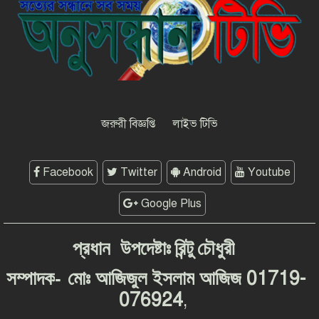
সাংবাদিকতার মর্যাদা রক্ষায় ঐক্যের
প্রত্যয়, জেএসএস চট্টগ্রাম মহানগর
কমিটির নতুন নেতৃত্বের পরিচিতি
শফিকের মুক্তি ও মামলা প্রত্যাহারের
দাবিতে চট্টগ্রামে সাংবাদিকদের প্রতিবাদ
গণমাধ্যমের জন্য ‘অশনি সংকেত’
দেশব্যাপী আন্দোলনের হুঁশিয়ারি
জরুরী বিজ্ঞপ্তি
লাইভ টিভি
Facebook
Twitter
Android
Youtube
Google Plus
প্রধান
উপদেষ্টাঃ
রিন্টু
চৌধুরী
-
01719-
সম্পাদক
মোঃ
আজিজুল
ইসলাম
আজিজ
076924
,