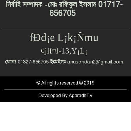
-
01717-
নির্বাহি
সম্পাদক
মোঃ
রফিকুল
ইসলাম
656705
fÐd¡e L¡k¡Ñmu
¢jlf¤l-13,Y¡L¡
ফোনঃ
01827-656705
ইমেইলঃ
anusondan2@gmail.com
© All rights reserved © 2019
Developed By
AparadhTV