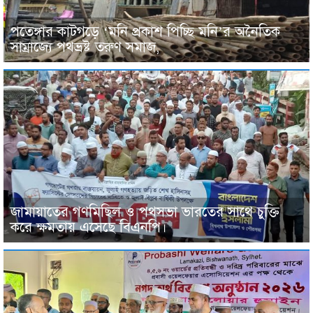
পতেঙ্গার কাটগড়ে ‘মনি প্রকাশ পিচ্ছি মনি’র অনৈতিক
সাম্রাজ্যে পথভ্রষ্ট তরুণ সমাজ,
জামায়াতের গণমিছিল ও পথসভা ভারতের সাথে চুক্তি
করে ক্ষমতায় এসেছে বিএনপি।