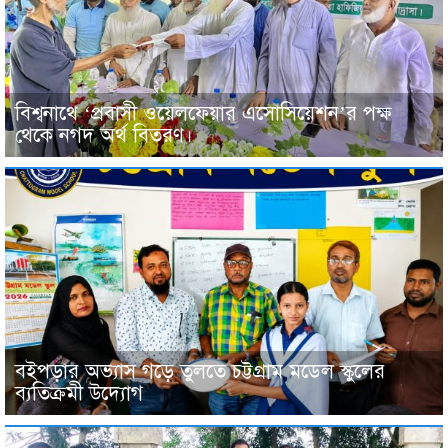
বিশ্বনাথে ‘প্রবাসী ওয়েলফেয়ার এসোসিয়েশন’র পক্ষ
থেকে নগদ অর্থ বিতরণ।
বইপড়ার অভ্যাস গড়ে তুলতে চট্টগ্রাম মডেল স্কুলের
ব্যতিক্রমী উদ্যোগ