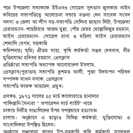
পরে উপজেলা সভাকক্ষে ইউএনও সোহেল সুলতান জুলকার নাইন
কবিরের সভাপতিত্বে আলোচনা সভায় বক্তব্য দেন সাবেক সংসদ
সদস্য ও জেলা আ’লীগ সহ-সভাপতি সেলিনা জাহান লিটা, উপজেলা
চেয়ারম্যান- শাহরিয়ার আজম মুন্না, পৌর মেয়র মোস্তাফিজুর রহমান,
ভাইস চেয়ারম্যান- সোহেল রানা ও মহিলা ভাইস চেয়ারম্যান
শেফালি বেগম, সহকারি
কমিশনার( ভূমি) প্রীতম সাহা, কৃষি কর্মকর্তা সঞ্জয় দেবনাথ, বীর
মুক্তিযোদ্ধা হবিবর রহমান, প্রেসক্লাব
প্রতিষ্ঠাতা সভাপতি অধ্যাপক আনোয়ারুল ইসলাম,
প্রেসক্লাব(পুরাতন) সভাপতি কুশমত আলী, পুজা উদযাপন পরিষদ
সম্পাদক সাধন বসাক, প্রেসক্লাব
সভাপতি ফারুক আহমেদ, প্রমুখ।
প্রসঙ্গত, ১৯৭১ সালের ২৫ মার্চ কালোরাতে হানাদার
পাকিস্তানি সৈন্যরা ” অপারেশন সার্চ লাইট” নামে
ঢাকায় নিরীহ বাঙালিদের উপর সশস্ত্রভাবে হত্যাযজ্ঞ
চালায়। অনুষ্ঠানে এ ছাড়াও বিভিন্ন কর্মকর্তা, মুক্তিযোদ্ধা ও
সাংবাদিকরা উপস্থিত ছিলেন।
অনুষ্ঠানে সঞ্চালনা করেন উপ-সহকারি কৃষি কর্মকর্তা সাদেকুল