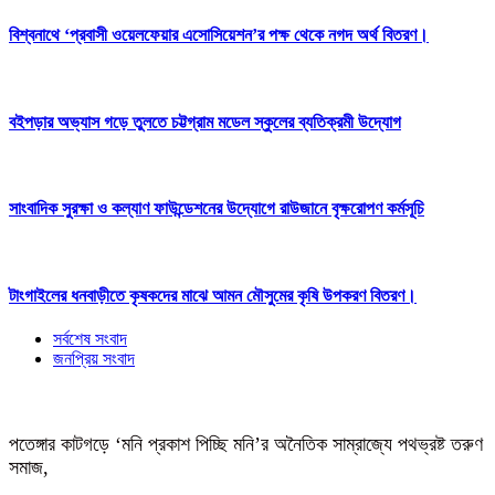
বিশ্বনাথে ‘প্রবাসী ওয়েলফেয়ার এসোসিয়েশন’র পক্ষ থেকে নগদ অর্থ বিতরণ।
বইপড়ার অভ্যাস গড়ে তুলতে চট্টগ্রাম মডেল স্কুলের ব্যতিক্রমী উদ্যোগ
সাংবাদিক সুরক্ষা ও কল্যাণ ফাউন্ডেশনের উদ্যোগে রাউজানে বৃক্ষরোপণ কর্মসূচি
টাংগাইলের ধনবাড়ীতে কৃষকদের মাঝে আমন মৌসুমের কৃষি উপকরণ বিতরণ।
সর্বশেষ সংবাদ
জনপ্রিয় সংবাদ
পতেঙ্গার কাটগড়ে ‘মনি প্রকাশ পিচ্ছি মনি’র অনৈতিক সাম্রাজ্যে পথভ্রষ্ট তরুণ
সমাজ,