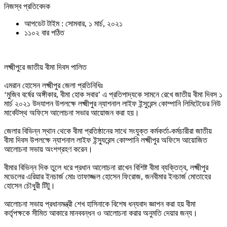
নিজস্ব প্রতিবেদক
আপডেট টাইম : সোমবার, ১ মার্চ, ২০২১
১১০২ বার পঠিত
লক্ষ্মীপুরে জাতীয় বীমা দিবস পালিত
এমরান হোসেন লক্ষ্মীপুর জেলা প্রতিনিধিঃ
‘মুজিব বর্ষের অঙ্গীকার, বীমা হোক সবার’ এ প্রতিপাদ্যকে সামনে রেখে জাতীয় বীমা দিবস ১
মার্চ ২০২১ উদযাপন উপলক্ষে লক্ষ্মীপুর ন্যাশনাল লাইফ ইন্সুরেন্স কোম্পানি লিমিটেডের নিউ
মার্কেটস্থ অফিসে আলোচনা সভার আয়োজন করা হয়।
জেলার বিভিন্ন স্থান থেকে বীমা প্রতিষ্ঠানের সাথে সংযুক্ত কর্মকর্তা-কর্মচারীরা জাতীয়
বীমা দিবস উপলক্ষে ন্যাশনাল লাইফ ইন্স্যুরেন্স কোম্পানি লক্ষ্মীপুর অফিসে আয়োজিত
আলোচনা সভায় অংশগ্রহণ করেন।
বীমার বিভিন্ন দিক তুলে ধরে প্রধান আলোচনা রাখেন বিশিষ্ট বীমা ব্যক্তিত্ব, লক্ষ্মীপুর
মডেলের এরিয়ার ইনচার্জ মোঃ তাফাজ্জল হোসেন ফিরোজ, জনবীমার ইনচার্জ মোতাহের
হোসেন চৌধুরী টিটু।
আলোচনা সভায় প্রধানমন্ত্রী শেখ হাসিনাকে বিশেষ ধন্যবাদ জ্ঞাপন করা হয় বীমা
কর্তৃপক্ষকে সীমিত আকারে মানববন্ধন ও আলোচনা করার অনুমতি দেয়ার জন্য।