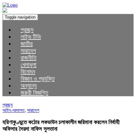
Toggle navigation
প্রচ্ছদ
লাইভ টিভি
জাতীয়
সারাদেশ
রাজনীতি
খেলাধুলা
বিনোদন
বিজ্ঞান ও প্রযুক্তি
অন্যান্য
জরুরী বিজ্ঞপ্তি
প্রচ্ছদ
আইন-আদালত
,
সারাদেশ
হরিণাকুণ্ডুতে কঠোর লকডাউন চলাকালীন জরিমানা করলেন নির্বাহী
অফিসার সৈয়দা নাফিস সুলতানা