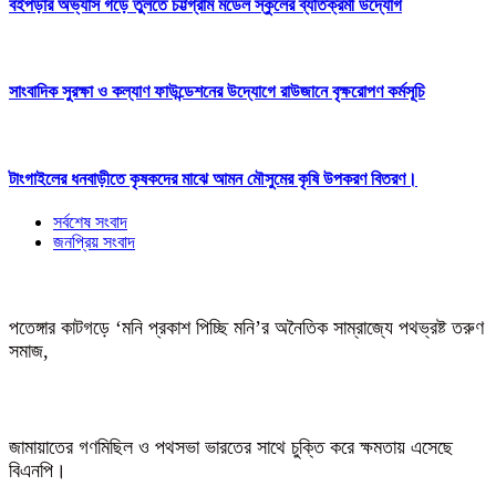
বইপড়ার অভ্যাস গড়ে তুলতে চট্টগ্রাম মডেল স্কুলের ব্যতিক্রমী উদ্যোগ
সাংবাদিক সুরক্ষা ও কল্যাণ ফাউন্ডেশনের উদ্যোগে রাউজানে বৃক্ষরোপণ কর্মসূচি
টাংগাইলের ধনবাড়ীতে কৃষকদের মাঝে আমন মৌসুমের কৃষি উপকরণ বিতরণ।
সর্বশেষ সংবাদ
জনপ্রিয় সংবাদ
পতেঙ্গার কাটগড়ে ‘মনি প্রকাশ পিচ্ছি মনি’র অনৈতিক সাম্রাজ্যে পথভ্রষ্ট তরুণ
সমাজ,
জামায়াতের গণমিছিল ও পথসভা ভারতের সাথে চুক্তি করে ক্ষমতায় এসেছে
বিএনপি।