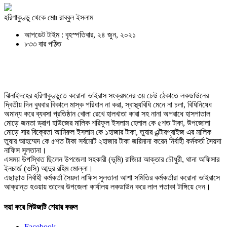
হরিণাকুণ্ডু থেকে মোঃ রাব্বুল ইসলাম
আপডেট টাইম : বৃহস্পতিবার, ২৪ জুন, ২০২১
৮৩৩ বার পঠিত
ঝিনাইদহের হরিণাকুণ্ডুতে করোনা ভাইরাস সংক্রমনের ৩য় ঢেউ ঠেকাতে লকডাউনের
দ্বিতীয় দিন বুধবার বিকালে মাস্ক পরিধান না করা, স্বাস্থ্যবিধি মেনে না চলা, বিধিনিষেধ
অমান্য করে ব্যবসা প্রতিষ্ঠান খোলা রেখে হালখাতা কারা সহ নানা অপরাধে হাসপাতাল
মোড়ে জনতা ড্রাগ হাউজের মালিক শরিফুল ইসলাম হেলাল কে ৫শত টাকা, উপজোলা
মোড়ে সার বিক্রেতা আমিরুল ইসলাম কে ১হাজার টাকা, তুষার এন্টারপ্রাইজ এর মালিক
তুষার আহম্মেদ কে ৫শত টাকা সর্বমোট ২হাজার টাকা জরিমানা করেন নির্বাহী কর্মকর্তা সৈয়দা
নাফিস সুলতানা।
এসময় উপস্থিত ছিলেন উপজেলা সহকারী (ভূমি) রাজিয়া আক্তার চৌধুরী, থানা অফিসার
ইনচার্জ (ওসি) আব্দুর রহিম মোল্লা।
এছাড়াও নির্বাহী কর্মকর্তা সৈয়দা নাফিস সুলতানা আশা সমিতির কর্মকর্তারা করোনা ভাইরাসে
আক্রান্ত হওয়ায় তাদের উপজেলা কার্যালয় লকডাউন করে লাল পতাকা টাঙ্গিয়ে দেন।
দয়া করে নিউজটি শেয়ার করুন
Facebook