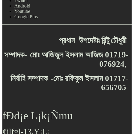
Twitter
Android
Youtube
Google Plus
প্রধান
উপদেষ্টাঃ
রিন্টু
চৌধুরী
-
সম্পাদক
মোঃ
আজিজুল
ইসলাম
আজিজ
01719-
076924
,
-
নির্বাহি
সম্পাদক
মোঃ
রফিকুল
ইসলাম
01717-
656705
fÐd¡e L¡k¡Ñmu
¢jlf¤l-13,Y¡L¡