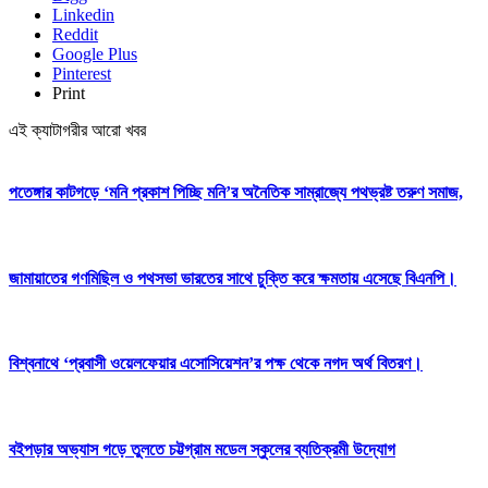
Linkedin
Reddit
Google Plus
Pinterest
Print
এই ক্যাটাগরীর আরো খবর
পতেঙ্গার কাটগড়ে ‘মনি প্রকাশ পিচ্ছি মনি’র অনৈতিক সাম্রাজ্যে পথভ্রষ্ট তরুণ সমাজ,
জামায়াতের গণমিছিল ও পথসভা ভারতের সাথে চুক্তি করে ক্ষমতায় এসেছে বিএনপি।
বিশ্বনাথে ‘প্রবাসী ওয়েলফেয়ার এসোসিয়েশন’র পক্ষ থেকে নগদ অর্থ বিতরণ।
বইপড়ার অভ্যাস গড়ে তুলতে চট্টগ্রাম মডেল স্কুলের ব্যতিক্রমী উদ্যোগ