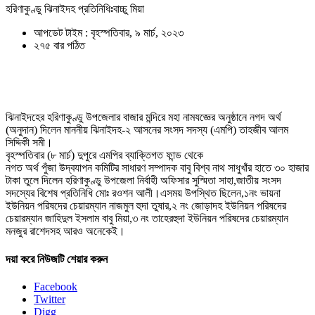
হরিণাকুণ্ডু ঝিনাইদহ প্রতিনিধিঃবাচ্চু মিয়া
আপডেট টাইম : বৃহস্পতিবার, ৯ মার্চ, ২০২৩
২৭৫ বার পঠিত
ঝিনাইদহের হরিণাকুণ্ডু উপজেলার বাজার মন্দিরে মহা নামযজ্ঞের অনুষ্ঠানে নগদ অর্থ
(অনুদান) দিলেন মাননীয় ঝিনাইদহ-২ আসনের সংসদ সদস্য (এমপি) তাহজীব আলম
সিদ্দিকী সমী।
বৃহস্পতিবার (৮ মার্চ) দুপুরে এমপির ব্যাক্তিগত ফান্ড থেকে
নগত অর্থ পুঁজা উদ্বযাপন কমিটির সাধারণ সম্পাদক বাবু বিশ্ব নাথ সাধুখাঁর হাতে ৩০ হাজার
টাকা তুলে দিলেন হরিণাকুণ্ডু উপজেলা নির্বাহী অফিসার সুস্মিতা সাহা,জাতীয় সংসদ
সদস্যের বিশেষ প্রতিনিধি মোঃ রওশন আলী।এসময় উপস্থিত ছিলেন,১নং ভায়না
ইউনিয়ন পরিষদের চেয়ারম্যান নাজমুল হুদা তুষার,২ নং জোড়াদহ ইউনিয়ন পরিষদের
চেয়ারম্যান জাহিদুল ইসলাম বাবু মিয়া,৩ নং তাহেরহুদা ইউনিয়ন পরিষদের চেয়ারম্যান
মনজুর রাশেদসহ আরও অনেকেই।
দয়া করে নিউজটি শেয়ার করুন
Facebook
Twitter
Digg