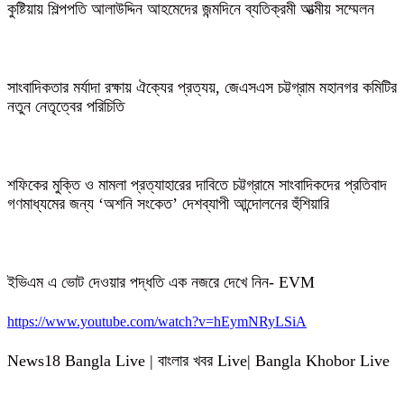
কুষ্টিয়ায় শিল্পপতি আলাউদ্দিন আহমেদের জন্মদিনে ব্যতিক্রমী আত্মীয় সম্মেলন
সাংবাদিকতার মর্যাদা রক্ষায় ঐক্যের প্রত্যয়, জেএসএস চট্টগ্রাম মহানগর কমিটির
নতুন নেতৃত্বের পরিচিতি
শফিকের মুক্তি ও মামলা প্রত্যাহারের দাবিতে চট্টগ্রামে সাংবাদিকদের প্রতিবাদ
গণমাধ্যমের জন্য ‘অশনি সংকেত’ দেশব্যাপী আন্দোলনের হুঁশিয়ারি
ইভিএম এ ভোট দেওয়ার পদ্ধতি এক নজরে দেখে নিন- EVM
https://www.youtube.com/watch?v=hEymNRyLSiA
News18 Bangla Live | বাংলার খবর Live| Bangla Khobor Live