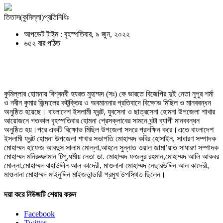
তিতাস(কুমিল্লা)প্রতিনিধিঃ
আপডেট টাইম : বৃহস্পতিবার, ৯ জুন, ২০২২
৬৫২ বার পঠিত
কুমিল্লার হোমনায় বিশ্বনবী হযরত মুহাম্মদ (সঃ) কে ভারতে বিজেপির দুই নেতা নুপুর শর্মা
ও নবীন কুমার জিন্দালের কটুক্তির ও অবমাননার প্রতিবাদে বিক্ষোভ মিছিল ও মানববন্ধন
অনুষ্ঠিত হয়েছে। বাংলাদেশ ইসলামী ফ্রন্ট, যুবসেনা ও ছাত্রসেনা হোমনা উপজেলা শাখার
আয়োজনে গতকাল বৃহস্পতিবার হোমনা প্রেসক্লাবের সামনে ঘন্টা ব্যাপী মানববন্ধন
অনুষ্ঠিত হয়।পরে একটি বিক্ষোভ মিছিল উপজেলা সদরে প্রদক্ষিন করে।এতে বাংলাদেশ
ইসলামী ফ্রন্ট হোমনা উপজেলা শাখার সভাপতি মোহাম্মদ কবির হোসাইন, সাধারণ সম্পাদক
মোহাম্মদ হাফেজ আবদুস সালাম মোল্লা,আহলে সুন্নাত ওয়াল জামা’য়াত সাধারণ সম্পাদক
মোহাম্মদ মনিরুজ্জামান টিপু,ধর্মীয় নেতা ডা. মোহাম্মদ ফজলুর রহমান,মোহাম্মদ আলি আকবর
মোল্লা,মোহাম্মদ বাহাউদ্দীন আল কাদেরী, মাওলানা মোহাম্মদ নেছারউদ্দিন আল কাদেরী,
মাওলানা মোহাম্মদ মাইনুদ্দিন মাইজভান্ডারী প্রমুখ উপস্থিত ছিলেন।
দয়া করে নিউজটি শেয়ার করুন
Facebook
Twitter