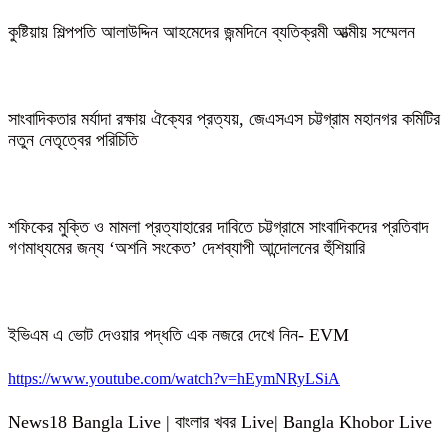
কুষ্টিয়ায় শিল্পপতি আলাউদ্দিন আহমেদের জন্মদিনে ব্যতিক্রমী আত্মীয় সম্মেলন
সাংবাদিকতার মর্যাদা রক্ষায় ঐক্যের প্রত্যয়, জেএসএস চট্টগ্রাম মহানগর কমিটির
নতুন নেতৃত্বের পরিচিতি
শফিকের মুক্তি ও মামলা প্রত্যাহারের দাবিতে চট্টগ্রামে সাংবাদিকদের প্রতিবাদ
গণমাধ্যমের জন্য ‘অশনি সংকেত’ দেশব্যাপী আন্দোলনের হুঁশিয়ারি
ইভিএম এ ভোট দেওয়ার পদ্ধতি এক নজরে দেখে নিন- EVM
https://www.youtube.com/watch?v=hEymNRyLSiA
News18 Bangla Live | বাংলার খবর Live| Bangla Khobor Live