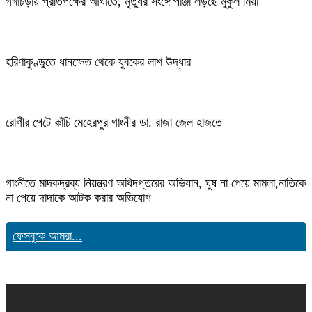
গঙ্গাচড়ায় প্রতিপক্ষের আঘাতে, মৃত্যুর সংঙ্গে পাঞ্জা লড়ছে মুকুল মিয়া
হরিণাকুণ্ডুতে ধানক্ষেত থেকে যুবকের লাশ উদ্ধার
রোগীর পেটে কাঁচি মেহেরপুর গাংনীর ডা. রাজা জেল হাজতে
গাংনীতে মাদকদ্রব্য নিয়ন্ত্রণ অধিদপ্তরের অভিযান, ঘুষ না পেয়ে মামলা,নাতিকে
না পেয়ে দাদাকে আটক করার অভিযোগ
ফেসবুকে আমরা...